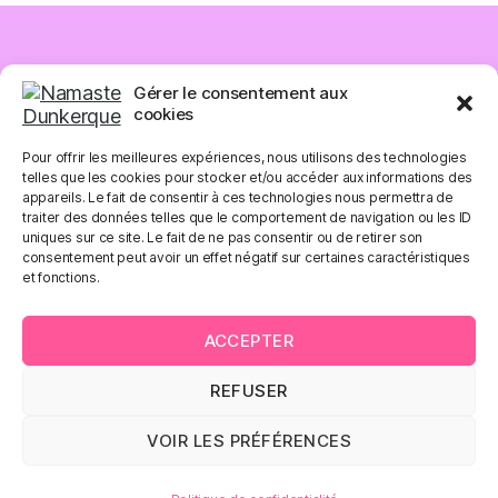
NAMASTE DUNKERQUE
Gérer le consentement aux
cookies
79, rue Eugène Dumez
59240 DUNKERQUE
Pour offrir les meilleures expériences, nous utilisons des technologies
telles que les cookies pour stocker et/ou accéder aux informations des
+33 (0)6.89.59.96.32
appareils. Le fait de consentir à ces technologies nous permettra de
traiter des données telles que le comportement de navigation ou les ID
uniques sur ce site. Le fait de ne pas consentir ou de retirer son
consentement peut avoir un effet négatif sur certaines caractéristiques
CHAMBRES D’HÔTE
et fonctions.
GALERIE
CONTACT & ACCÈS
ACCEPTER
PARTENAIRE
REFUSER
MENTIONS LÉGALES
POLITIQUE DE CONFIDENTIALITÉ
VOIR LES PRÉFÉRENCES
© Namaste Dunkerque 2024