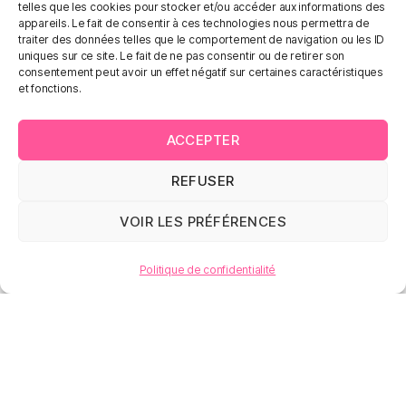
telles que les cookies pour stocker et/ou accéder aux informations des
appareils. Le fait de consentir à ces technologies nous permettra de
traiter des données telles que le comportement de navigation ou les ID
uniques sur ce site. Le fait de ne pas consentir ou de retirer son
consentement peut avoir un effet négatif sur certaines caractéristiques
et fonctions.
ACCEPTER
REFUSER
VOIR LES PRÉFÉRENCES
Politique de confidentialité
CHAMBRES D'HÔTES
CHAMBRES D'HÔTES
CHAMBRES D'HÔTES
CHAMBRES D'HÔTES
CHAMBRES D'HÔTES
CHAMBRES D'HÔTES
CHAMBRES D'HÔTES
CHAMBRES D'HÔTES
CHAMBRES D'HÔTES
DUNKERQUE
DUNKERQUE
DUNKERQUE
DUNKERQUE
DUNKERQUE
DUNKERQUE
DUNKERQUE
DUNKERQUE
DUNKERQUE
CHAMBRES D'HÔTES ***
CHAMBRES D'HÔTES ***
CHAMBRES D'HÔTES ***
CHAMBRES D'HÔTES ***
CHAMBRES D'HÔTES ***
CHAMBRES D'HÔTES ***
CHAMBRES D'HÔTES ***
CHAMBRES D'HÔTES ***
CHAMBRES D'HÔTES ***