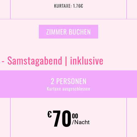
KURTAXE: 1.76€
ZIMMER BUCHEN
 - Samstagabend | inklusive
2 PERSONEN
Kurtaxe ausgeschlossen
70
€
00
/Nacht