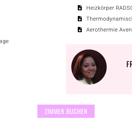
Heizkörper RADS
Thermodynamisch
Aerothermie Aveni
rage
F
ZIMMER BUCHEN