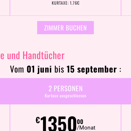
KURTAXE: 1.76€
ZIMMER BUCHEN
e und Handtücher
Vom
01 juni
bis
15 september
:
2 PERSONEN
Kurtaxe ausgeschlossen
1350
€
00
/Monat