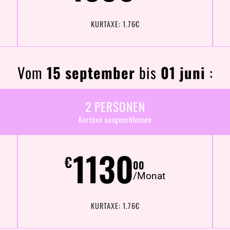
KURTAXE: 1.76€
Vom
15 september
bis
01 juni
:
2 PERSONEN
Kurtaxe ausgeschlossen
1130
€
00
/Monat
KURTAXE: 1.76€