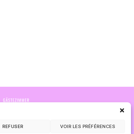
GÄSTEZIMMER
GALERIE
KONTAKT & ZUGANG
REFUSER
VOIR LES PRÉFÉRENCES
PARTNER