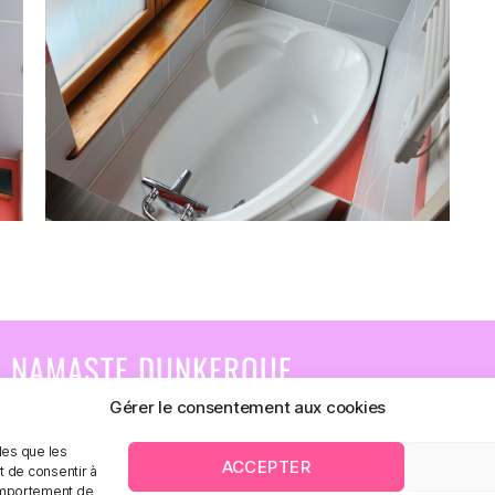
NAMASTE DUNKERQUE
79, rue Eugène Dumez
Gérer le consentement aux cookies
59240 DUNKERQUE
+33 (0)6.89.59.96.32
les que les
ACCEPTER
t de consentir à
comportement de