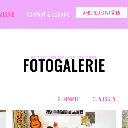
ANDERE AKTIVITÄTEN
ALERIE
KONTAKT & ZUGANG
FOTOGALERIE
ENTDECKEN SIE IHRE RESIDENZ
1. GEMEINSAME
2. ZIMMER
3. AUSSEN