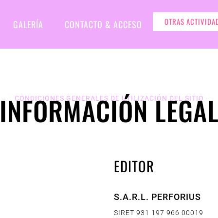
OTRAS ACTIVIDA
GALERÍA
CONTACTO & ACCESO
INFORMACIÓN LEGA
CONDICIONES GENERALES DE UTILIZACIÓN DEL SITIO
EDITOR
S.A.R.L. PERFORIUS
SIRET 931 197 966 00019